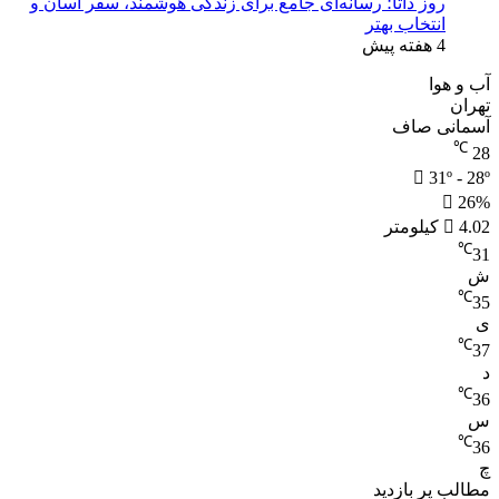
روز داتا؛ رسانه‌ای جامع برای زندگی هوشمند، سفر آسان و
انتخاب بهتر
4 هفته پیش
آب و هوا
تهران
آسمانی صاف
℃
28
31º - 28º
26%
4.02 کیلومتر
℃
31
ش
℃
35
ی
℃
37
د
℃
36
س
℃
36
چ
مطالب پر بازدید