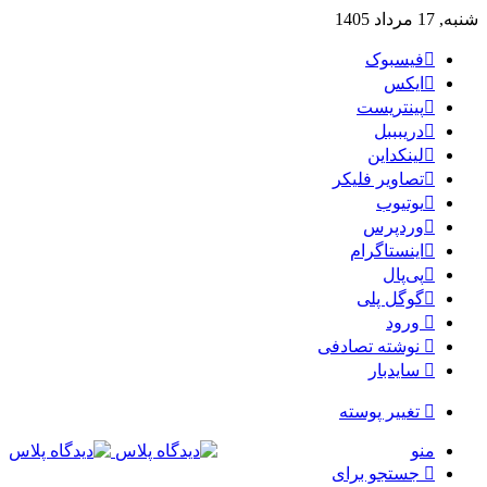
شنبه, 17 مرداد 1405
فیسبوک
ایکس
پینتریست
دریبببل
لینکداین
تصاویر فلیکر
یوتیوب
وردپرس
اینستاگرام
پی‌پال
گوگل پلی
ورود
نوشته تصادفی
سایدبار
تغییر پوسته
منو
جستجو برای