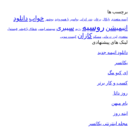
برچسب ها
خواب
دانلود
آبسه مقعدی
بایکال
برغان
بندر انزلی
بواسیر یا هموروئید
بوشهر
روسیه
انیمیشن
سیبری
رژیم
سیستم ایمنی
شقاق یا فیشر
فیستول
کازان
مقعدی
لیزر درمانی
مسکو
کیست مویی
لینک های پیشنهادی
دانلود انیمه جدید
یکانسر
ای کیو مگ
کسب و کار برتر
روز داتا
بام میهن
اینه روز
مجله اینترنتی یکانسر