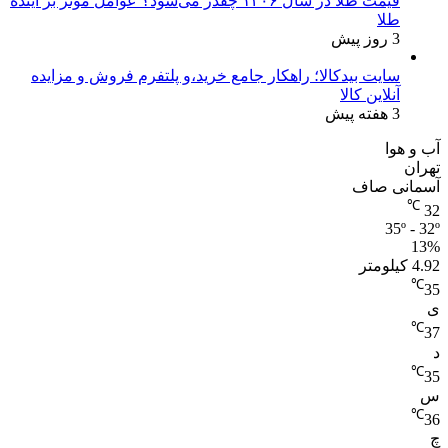
قیمت طلا در سال ۱۴۰۶ چقدر می‌شود؟ عوامل موثر بر آینده
طلا
3 روز پیش
سایت بیدکالا؛ راهکار جامع خرید،و پلتفرم فروش و مزایده
آنلاین کالا
3 هفته پیش
آب و هوا
تهران
آسمانی صاف
℃
32
35º - 32º
13%
4.92 کیلومتر
℃
35
ی
℃
37
د
℃
35
س
℃
36
چ