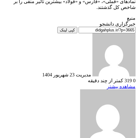
نماد‌های «فملی»، «فارس» و «فولاد» بیشترین تأثیر منفی را بر
شاخص کل گذشتند.
منبع
خبرگزاری دانشجو
کپی لینک
ارسال
به
ایمیل
مدیریت
23 شهریور 1404
0
319
کمتر از چند دقیقه
مشاهده بیشتر