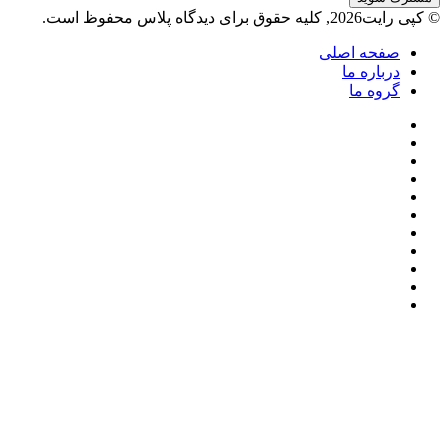
خود
© کپی رایت2026, کلیه حقوق برای دیدگاه پلاس محفوظ است.
را
وارد
صفحه اصلی
کنید
درباره ما
گروه ما
فیسبوک
ایکس
پینتریست
دریبببل
لینکداین
تصاویر
یوتیوب
فلیکر
وردپرس
اینستاگرام
پی‌پال
گوگل
پلی
وایبر
دکمه
واتس
ایکس
تلگرام
فیسبوک
آپ
بازگشت
به
بالا