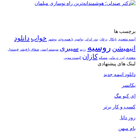
برچسب ها
خواب
دانلود
آبسه مقعدی
بایکال
برغان
بندر انزلی
بواسیر یا هموروئید
بوشهر
روسیه
انیمیشن
سیبری
رژیم
سیستم ایمنی
شقاق یا فیشر
فیستول
کازان
مقعدی
لیزر درمانی
مسکو
کیست مویی
لینک های پیشنهادی
دانلود انیمه جدید
یکانسر
ای کیو مگ
کسب و کار برتر
روز داتا
بام میهن