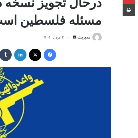
درحال تجویز نسخه 
چاپ
مسئله فلسطین اس
ارسال
مدیریت
11 مرداد 1404
به
فیسبوک
ایکس
لینکداین
ایمیل