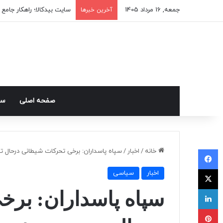
جمعه, 16 مرداد 1405
سایت بیدکالا؛ راهکار جامع 
آخرین خبرها
صفحه اصلی
سی
فیسبوک
خانه
/
اخبار
/
سپاه پاسداران: برخی تحرکات شیطانی درحال
ایکس
اخبار
سیاسی
لینکداین
سپاه پاسداران: بر
پینتریست