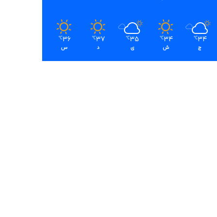
36
37
35
34
34
℃
℃
℃
℃
℃
ج
ش
ی
د
س