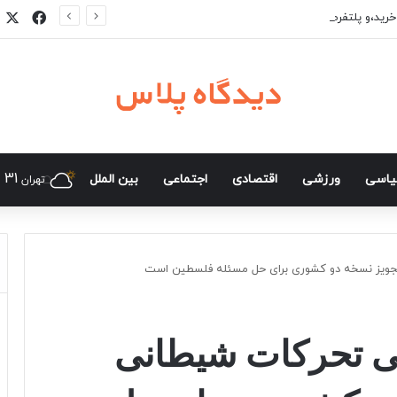
فیسب
ا
خرید،و پلتفرم فروش و مزایده آنلاین کالا
31
اسی
ورزشی
اقتصادی
اجتماعی
بین الملل
تهران
 تجویز نسخه دو کشوری برای حل مسئله فلسطین است
خی تحرکات شیطانی