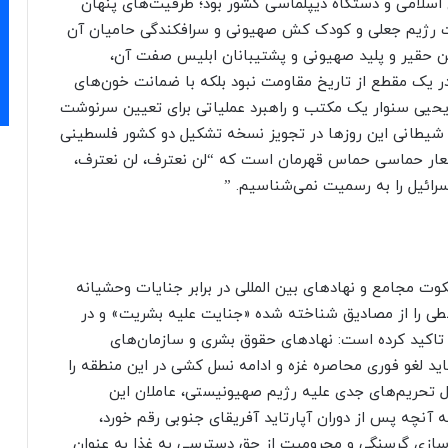
سلامی و دستگاه دیپلماسی کشور بود؛ ظرفیت‌های پنهان
 رژیم جعلی و کودک کش صهیونی و سرافکندگی حامیان آن
 حقیر و پلید صهیونی و پشتیبانان ابلیس صفت آن،
ر یک مقطع از تاریخ مقاومت نبود بلکه با ضمانت خون‌های
یحیی سنوار یک مکتب و راهبرد عملیاتی برای تعیین سرنوشت
 شیطانی این روز‌ها در تجویز نسخه تشکیل دو کشور فلسطینی
 شعار حماسی حماس قهرمان است که “لن نعترف، لن نعترف،
رائیل را به رسمیت نمی‌شناسیم. ”
 مجامع و نهاد‌های بین المللی در برابر جنایات وحشیانه
 را از مصادیق شناخته شده «جنایت علیه بشریت» و در
تاکید کرده است: نهاد‌های حقوق بشری و سازمان‌های
 باید لغو فوری محاصره غزه و ادامه نسل کشی در این منطقه را
اعمال تحریم‌های جدی علیه رژیم صهیونیستی، عاملان این
یه آنچه پس از دوران آپارتاید آفریقای جنوبی رقم خورد،
ی‌سازی گرسنگی و محرومیت از حق دسترسی به غذا به عنوان