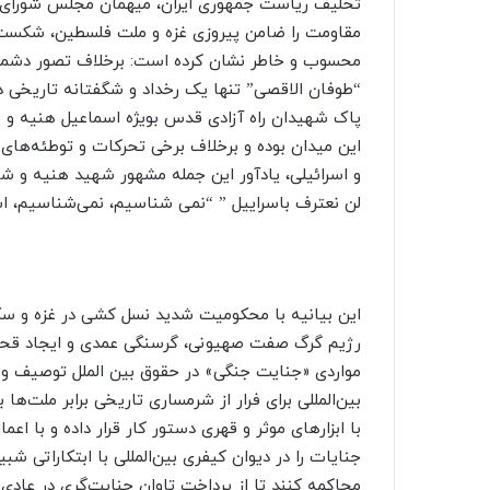
تحلیف ریاست جمهوری ایران، میهمان مجلس شورای ا
مقاومت را ضامن پیروزی غزه و ملت فلسطین، شکست
محسوب و خاطر نشان کرده است: برخلاف تصور دشمن
“طوفان الاقصی” تنها یک رخداد و شگفتانه تاریخی د
پاک شهیدان راه آزادی قدس بویژه اسماعیل هنیه و 
این میدان بوده و برخلاف برخی تحرکات و توطئه‌های
و اسرائیلی، یادآور این جمله مشهور شهید هنیه و
لن نعترف باسراییل ” “نمی شناسیم، نمی‌شناسیم، اس
این بیانیه با محکومیت شدید نسل کشی در غزه و سکوت
رژیم گرگ صفت صهیونی، گرسنگی عمدی و ایجاد قحطی
مواردی «جنایت جنگی» در حقوق بین الملل توصیف و 
بین‌المللی برای فرار از شرمساری تاریخی برابر ملت‌ها
با ابزار‌های موثر و قهری دستور کار قرار داده و با 
جنایات را در دیوان کیفری بین‌المللی با ابتکاراتی شب
محاکمه کنند تا از پرداخت تاوان جنایت‌گری در عاد