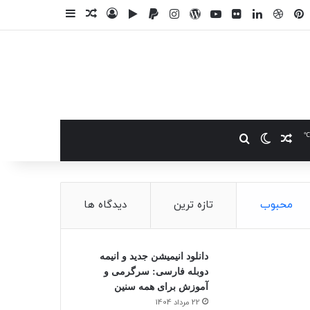
وک
یکس
پینتریست
دریبببل
لینکداین
یوتیوب
تصاویر فلیکر
وردپرس
پی‌پال
اینستاگرام
گوگل پلی
ورود
سایدبار
نوشته تصادفی
℃
نوشته تصادفی
تغییر پوسته
جستجو برای
محبوب
تازه ترین
دیدگاه ها
دانلود انیمیشن جدید و انیمه
دوبله فارسی: سرگرمی و
آموزش برای همه سنین
22 مرداد 1404