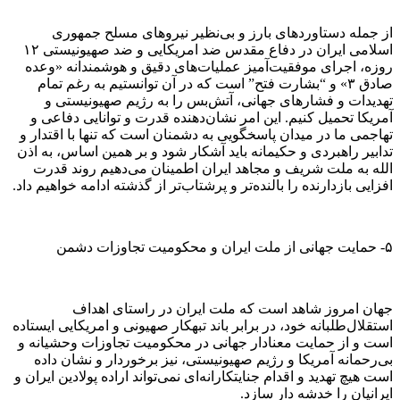
از جمله دستاورد‌های بارز و بی‌نظیر نیرو‌های مسلح جمهوری
اسلامی ایران در دفاع مقدس ضد امریکایی و ضد صهیونیستی ۱۲
روزه، اجرای موفقیت‌آمیز عملیات‌های دقیق و هوشمندانه «وعده
صادق ۳» و “بشارت فتح” است که در آن توانستیم به رغم تمام
تهدیدات و فشار‌های جهانی، آتش‌بس را به رژیم صهیونیستی و
آمریکا تحمیل کنیم. این امر نشان‌دهنده قدرت و توانایی دفاعی و
تهاجمی ما در میدان پاسخگویی به دشمنان است که تنها با اقتدار و
تدابیر راهبردی و حکیمانه باید آشکار شود و بر همین اساس، به اذن
الله به ملت شریف و مجاهد ایران اطمینان می‌دهیم روند قدرت
افزایی بازدارنده را بالنده‌تر و پرشتاب‌تر از گذشته ادامه خواهیم داد.
۵- حمایت جهانی از ملت ایران و محکومیت تجاوزات دشمن
جهان امروز شاهد است که ملت ایران در راستای اهداف
استقلال‌طلبانه خود، در برابر باند تبهکار صهیونی و امریکایی ایستاده
است و از حمایت معنادار جهانی در محکومیت تجاوزات وحشیانه و
بی‌رحمانه آمریکا و رژیم صهیونیستی، نیز برخوردار و نشان داده
است هیچ تهدید و اقدام جنایتکارانه‌ای نمی‌تواند اراده پولادین ایران و
ایرانیان را خدشه دار سازد.