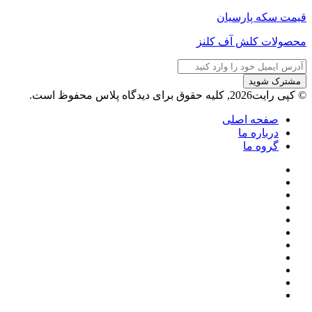
قیمت سکه پارسیان
محصولات کلش آف کلنز
آدرس
ایمیل
خود
© کپی رایت2026, کلیه حقوق برای دیدگاه پلاس محفوظ است.
را
وارد
صفحه اصلی
کنید
درباره ما
گروه ما
فیسبوک
ایکس
پینتریست
دریبببل
لینکداین
تصاویر
یوتیوب
فلیکر
وردپرس
اینستاگرام
پی‌پال
گوگل
پلی