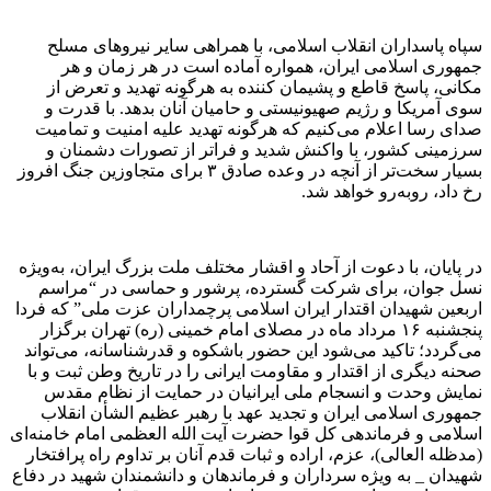
سپاه پاسداران انقلاب اسلامی، با همراهی سایر نیرو‌های مسلح
جمهوری اسلامی ایران، همواره آماده است در هر زمان و هر
مکانی، پاسخ قاطع و پشیمان کننده به هرگونه تهدید و تعرض از
سوی آمریکا و رژیم صهیونیستی و حامیان آنان بدهد. با قدرت و
صدای رسا اعلام می‌کنیم که هرگونه تهدید علیه امنیت و تمامیت
سرزمینی کشور، با واکنش شدید و فراتر از تصورات دشمنان و
بسیار سخت‌تر از آنچه در وعده صادق ۳ برای متجاوزین جنگ افروز
رخ داد، روبه‌رو خواهد شد.
در پایان، با دعوت از آحاد و اقشار مختلف ملت بزرگ ایران، به‌ویژه
نسل جوان، برای شرکت گسترده، پرشور و حماسی در “مراسم
اربعین شهیدان اقتدار ایران اسلامی پرچمداران عزت ملی” که فردا
پنجشنبه ۱۶ مرداد ماه در مصلای امام خمینی (ره) تهران برگزار
می‌گردد؛ تاکید می‌شود این حضور باشکوه و قدرشناسانه، می‌تواند
صحنه دیگری از اقتدار و مقاومت ایرانی را در تاریخ وطن ثبت و با
نمایش وحدت و انسجام ملی ایرانیان در حمایت از نظام مقدس
جمهوری اسلامی ایران و تجدید عهد با رهبر عظیم الشأن انقلاب
اسلامی و فرماندهی کل قوا حضرت آیت الله العظمی امام خامنه‌ای
(مدظله العالی)، عزم، اراده و ثبات قدم آنان بر تداوم راه پرافتخار
شهیدان _ به ویژه سرداران و فرماندهان و دانشمندان شهید در دفاع