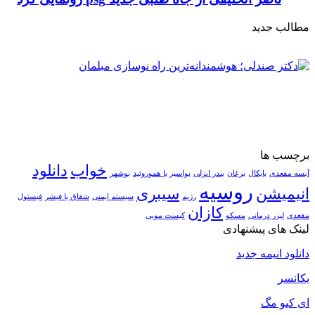
مطالب جدید
برچسب ها
خواب
دانلود
آبسه مقعدی
بایکال
برغان
بندر انزلی
بواسیر یا هموروئید
بوشهر
روسیه
انیمیشن
سیبری
رژیم
سیستم ایمنی
شقاق یا فیشر
فیستول
کازان
مقعدی
لیزر درمانی
مسکو
کیست مویی
لینک های پیشنهادی
دانلود انیمه جدید
یکانسر
ای کیو مگ