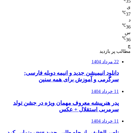
35
ی
℃
37
د
℃
36
س
℃
36
چ
مطالب پر بازدید
22 مرداد 1404
دانلود انیمیشن جدید و انیمه دوبله فارسی:
سرگرمی و آموزش برای همه سنین
11 خرداد 1404
پدر هنرپیشه معروف مهمان ویژه در جشن تولد
سرمربی استقلال + عکس
11 خرداد 1404
ناصر الخلیفی از جاه طلبی جدید psg رونمایی کرد