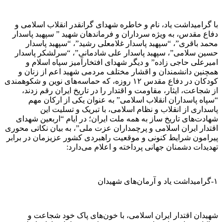
با گرامیداشت یاد، نام و خاطره شهدای گرانقدر انقلاب اسلامی و
دفاع مقدس، به ویژه سرداران و فرماندهان شهید ” سپهبد پاسدار
محمد باقری”، “سپهبد پاسدار غلامعلی رشید”، “سپهبد پاسدار
حسین سلامی”، سپهبد پاسدار علی شادمانی”، “سرلشکر پاسدار
امیرعلی حاجی زاده” و دیگر شهدای افتخارآمیز سپاه اسلام و
همچنین دانشمندان و اقشار مختلف مردمی شهید اعم از زنان و
کودکان در دفاع مقدس ۱۲ روزه، که حماسه‌های نوین و شکوهمندی
از شجاعت، ایثار، مقاومت و اقتدار را در تاریخ ایران رقم زدند،
“سپاه پاسداران انقلاب اسلامی” به عنوان یکی از ارکان مهم
پاسداری از انقلاب و نظام اسلامی، با تبریک و تسلیت این
شهادت‌های تاریخ ساز به همه ملت ایران؛ در ایام “اربعین شهدای
اقتدار ایران اسلامی و پرچمداران عزت ملی”، به بیان نکاتی محوری
پیرامون شرایط کنونی و موقعیت راهبردی کشور عزیزمان در برابر
تهدیدات دشمنان جهانی پرداخته و اعلام می‌دارد:
۱-گرامیداشت یاد و آرمان‌های شهیدان
شهیدان اقتدار ایران اسلامی، با خون‌های پاک خود شجاعت و