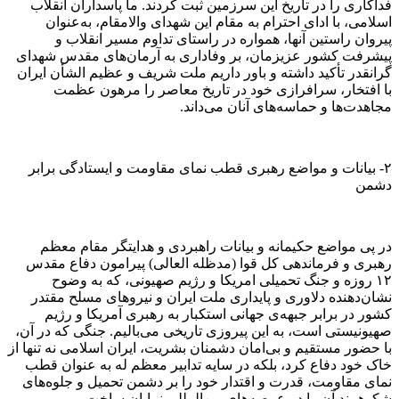
فداکاری را در تاریخ این سرزمین ثبت کردند. ما پاسداران انقلاب
اسلامی، با ادای احترام به مقام این شهدای والامقام، به‌عنوان
پیروان راستین آنها، همواره در راستای تداوم مسیر انقلاب و
پیشرفت کشور عزیزمان، بر وفاداری به آرمان‌های مقدس شهدای
گرانقدر تأکید داشته و باور داریم ملت شریف و عظیم الشأن ایران
با افتخار، سرافرازی خود در تاریخ معاصر را مرهون عظمت
مجاهدت‌ها و حماسه‌های آنان می‌داند.
۲- بیانات و مواضع رهبری قطب نمای مقاومت و ایستادگی برابر
دشمن
در پی مواضع حکیمانه و بیانات راهبردی و هدایتگر مقام معظم
رهبری و فرماندهی کل قوا (مدظله العالی) پیرامون دفاع مقدس
۱۲ روزه و جنگ تحمیلی امریکا و رژیم صهیونی، که به وضوح
نشان‌دهنده دلاوری و پایداری ملت ایران و نیرو‌های مسلح مقتدر
کشور در برابر جبهه‌ی جهانی استکبار به رهبری آمریکا و رژیم
صهیونیستی است، به این پیروزی تاریخی می‌بالیم. جنگی که در آن،
با حضور مستقیم و بی‌امان دشمنان بشریت، ایران اسلامی نه تنها از
خاک خود دفاع کرد، بلکه در سایه تدابیر معظم له به عنوان قطب
نمای مقاومت، قدرت و اقتدار خود را بر دشمن تحمیل و جلوه‌های
شکوهمند آن را در عرصه‌های بین‌المللی نمایان ساخت.