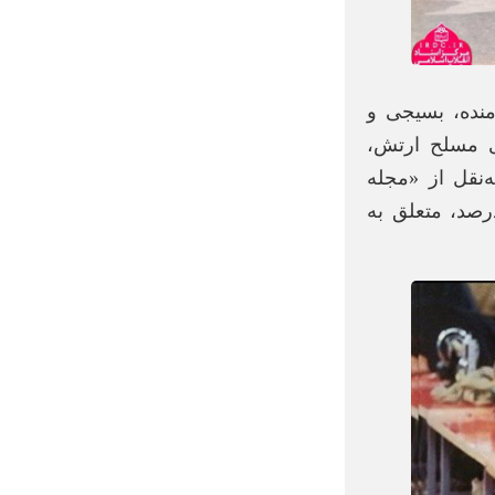
منده، بسیجی و
وی مسلح ارتش،
‌نقل از «مجله
یقه» براساس آمار تقریبی، بیشترین شهدای جنگ با بیش از ۴۰ درصد، متعلق به