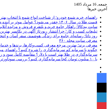
جمعه, 16 مرداد 1405
آخرین خبرها
راهنمای خرید شمع خودرو؛ از شناخت انواع شمع تا انتخاب بهتر
قیمت طلا در سال ۱۴۰۶ چقدر می‌شود؟ عوامل موثر بر آینده طلا
سایت بیدکالا؛ راهکار جامع خرید،و پلتفرم فروش و مزایده آنلاین 
تبلیغات کسب و کار؛ چرا انتشار رپورتاژ آگهی در یکانسر بهتری
روز داتا؛ رسانه‌ای جامع برای زندگی هوشمند، سفر آسان و انتخ
معرفی سایت مجله ۳۶۰
معرفی برند؛ بهترین مرجع معرفی کسب‌وکارها، برندها و خدمات
چگونه با سرمایه کم سرمایه‌گذاری را شروع کنیم؟ راهنمای مبت
سرمایه‌گذاری در طلا بهتر است یا دلار؟ مقایسه کامل سود و 
با ۱۰ میلیون تومان کجا سرمایه‌گذاری کنیم؟ بررسی سودآورترین گزینه‌ها
فیسبوک
ایکس
فیسبوک
پینتریست
دریبببل
ایکس
لینکداین
تصاویر
لینکداین
یوتیوب
فلیکر
وردپرس
پینتریست
اینستاگرام
پی‌پال