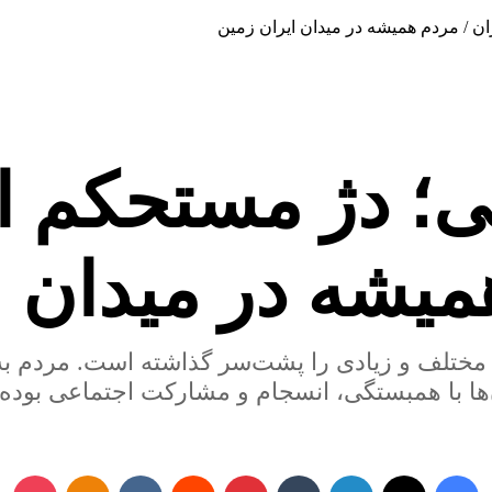
ن / مردم همیشه در میدان ایران زمین
؛ دژ مستحکم ای
میشه در میدان ا
مختلف و زیادی را پشت‌سر گذاشته‌ است. مردم به
ا با همبستگی، انسجام و مشارکت اجتماعی بوده‌ا
فیسبوک
ایکس
لینکداین
تامبلر
پینتریست
Reddit
VKontakte
پاکت
Odnoklassniki