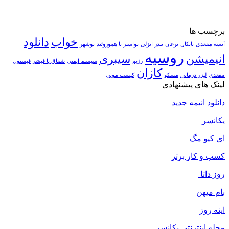
برچسب ها
خواب
دانلود
آبسه مقعدی
بایکال
برغان
بندر انزلی
بواسیر یا هموروئید
بوشهر
روسیه
انیمیشن
سیبری
رژیم
سیستم ایمنی
شقاق یا فیشر
فیستول
کازان
مقعدی
لیزر درمانی
مسکو
کیست مویی
لینک های پیشنهادی
دانلود انیمه جدید
یکانسر
ای کیو مگ
کسب و کار برتر
روز داتا
بام میهن
اینه روز
مجله اینترنتی یکانسر