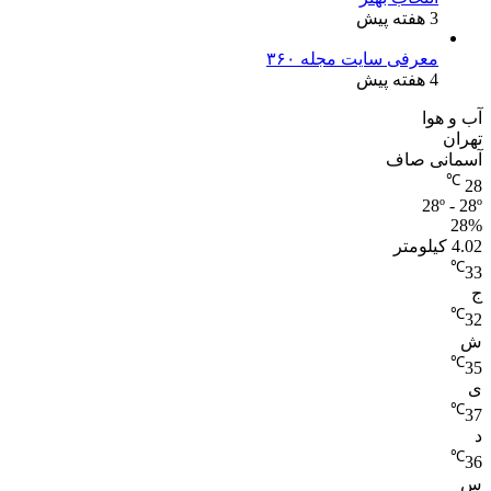
3 هفته پیش
معرفی سایت مجله ۳۶۰
4 هفته پیش
آب و هوا
تهران
آسمانی صاف
℃
28
28º - 28º
28%
4.02 کیلومتر
℃
33
ج
℃
32
ش
℃
35
ی
℃
37
د
℃
36
س