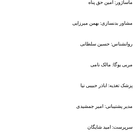
ماساژور: امین حق پناه
مشاور بدنسازی: بهمن میرزایی
روانشناس: حسین سلطانی
مربی یوگا: مالک نامی
پزشک تغذیه: اباذر حبیبی نیا
مدیر پشتیبانی: امیر جمشیدی
سرپرست: امید شایگان