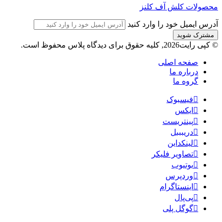
محصولات کلش آف کلنز
آدرس ایمیل خود را وارد کنید
© کپی رایت2026, کلیه حقوق برای دیدگاه پلاس محفوظ است.
صفحه اصلی
درباره ما
گروه ما
فیسبوک
ایکس
پینتریست
دریبببل
لینکداین
تصاویر فلیکر
یوتیوب
وردپرس
اینستاگرام
پی‌پال
گوگل پلی