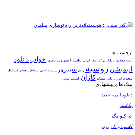
برچسب ها
خواب
دانلود
آبسه مقعدی
بایکال
برغان
بندر انزلی
بواسیر یا هموروئید
بوشهر
روسیه
انیمیشن
سیبری
رژیم
سیستم ایمنی
شقاق یا فیشر
فیستول
کازان
مقعدی
لیزر درمانی
مسکو
کیست مویی
لینک های پیشنهادی
دانلود انیمه جدید
یکانسر
ای کیو مگ
کسب و کار برتر