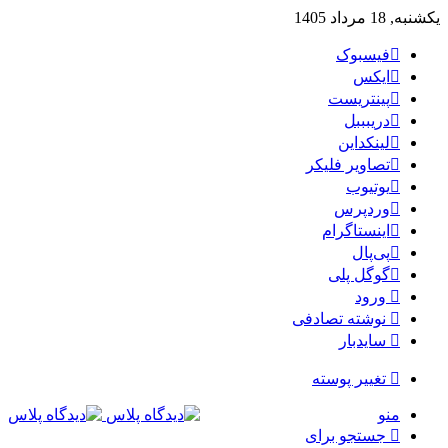
یکشنبه, 18 مرداد 1405
فیسبوک
ایکس
پینتریست
دریبببل
لینکداین
تصاویر فلیکر
یوتیوب
وردپرس
اینستاگرام
پی‌پال
گوگل پلی
ورود
نوشته تصادفی
سایدبار
تغییر پوسته
منو
جستجو برای