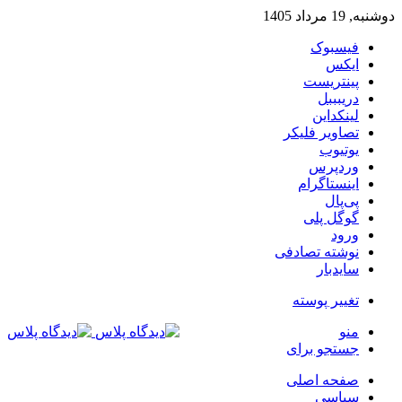
دوشنبه, 19 مرداد 1405
فیسبوک
ایکس
پینتریست
دریبببل
لینکداین
تصاویر فلیکر
یوتیوب
وردپرس
اینستاگرام
پی‌پال
گوگل پلی
ورود
نوشته تصادفی
سایدبار
تغییر پوسته
منو
جستجو برای
صفحه اصلی
سیاسی