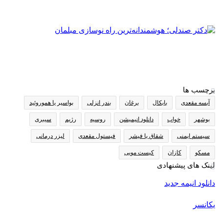
برچسب ها
آبسه مقعدی
بایکال
برغان
بندر انزلی
بواسیر یا هموروئید
بوشهر
خواب
دانلود انیمیشن
روسیه
رژیم
سیبری
سیستم ایمنی
شقاق یا فیشر
فیستول مقعدی
لیزر درمانی
مسکو
کازان
کیست مویی
لینک های پیشنهادی
دانلود انیمه جدید
یکانسر