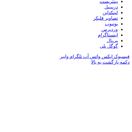
پینتریست
دریبببل
لینکداین
تصاویر فلیکر
یوتیوب
وردپرس
اینستاگرام
پی‌پال
گوگل پلی
فیسبوک
ایکس
واتس آپ
تلگرام
وایبر
دکمه بازگشت به بالا