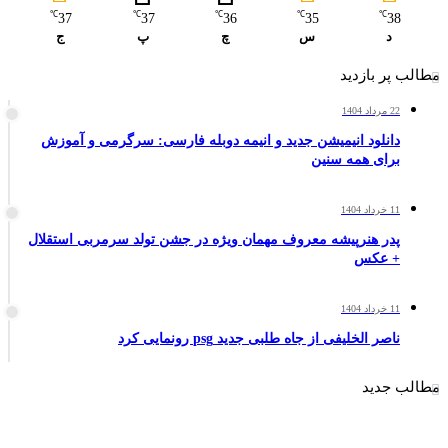
℃
℃
℃
℃
℃
37
37
36
35
38
د
س
چ
پ
ج
مطالب پر بازدید
22 مرداد 1404
دانلود انیمیشن جدید و انیمه دوبله فارسی: سرگرمی و آموزش
برای همه سنین
11 خرداد 1404
پدر هنرپیشه معروف مهمان ویژه در جشن تولد سرمربی استقلال
+ عکس
11 خرداد 1404
ناصر الخلیفی از جاه طلبی جدید psg رونمایی کرد
مطالب جدید