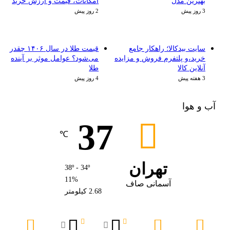
بهترین مدل
امکانات، قیمت و ارزش خرید
3 روز پیش
2 روز پیش
سایت بیدکالا؛ راهکار جامع
قیمت طلا در سال ۱۴۰۶ چقدر
خرید،و پلتفرم فروش و مزایده
می‌شود؟ عوامل موثر بر آینده
آنلاین کالا
طلا
3 هفته پیش
4 روز پیش
آب و هوا
37
℃
تهران
38º - 34º
11%
آسمانی صاف
2.68 کیلومتر