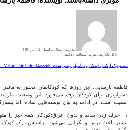
موثری داشته‌باشند. نویسنده: فاطمه پارسا
مدیریت
ارسال به ایمیل
3 تیر 1404
0
332
زمان تقریبی مطالعه 3 دقیقه
فیسبوک
ایکس
لینکداین
تامبلر
پینتریست
Odnoklassniki
VKontakte
it
فاطمه پارسایی، این روز‌ها که کودکانمان مجبور به ماندن د
دشوارتری برای کودکان رقم می‌خورد. این وضعیت نیازمند
اهمیت است. در ادامه به بیان توصیه‌هایی ساده، اما بسیارک
۱_ حرف زدن ساده و بدون اغراق:کودکان همه چیز را متوج
بیشتر باعث ترس و نگرانی می‌شود. براساس درک کودک خو