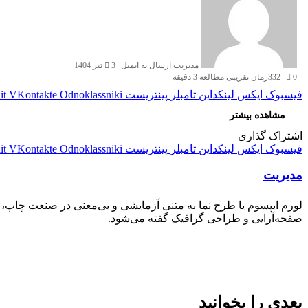
مدیریت
ارسال به ایمیل
3 تیر 1404
0
332
زمان تقریبی مطالعه 3 دقیقه
فیسبوک
ایکس
لینکداین
تامبلر
پینتریست
Odnoklassniki
VKontakte
it
مشاهده بیشتر
اشتراک گذاری
فیسبوک
ایکس
لینکداین
تامبلر
پینتریست
Odnoklassniki
VKontakte
it
مدیریت
لورم ایپسوم یا طرح‌ نما به متنی آزمایشی و بی‌معنی در صنعت چاپ،
صفحه‌آرایی و طراحی گرافیک گفته می‌شود.
بعدی را بخوانید