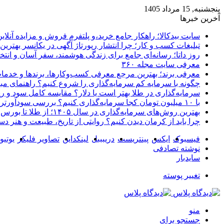
پنجشنبه, 15 مرداد 1405
آخرین خبرها
سایت بیدکالا؛ راهکار جامع خرید،و پلتفرم فروش و مزایده آنلاین 
تبلیغات کسب و کار؛ چرا انتشار رپورتاژ آگهی در یکانسر بهتری
روز داتا؛ رسانه‌ای جامع برای زندگی هوشمند، سفر آسان و انتخ
معرفی سایت مجله ۳۶۰
معرفی برند؛ بهترین مرجع معرفی کسب‌وکارها، برندها و خدمات
چگونه با سرمایه کم سرمایه‌گذاری را شروع کنیم؟ راهنمای مبت
سرمایه‌گذاری در طلا بهتر است یا دلار؟ مقایسه کامل سود و 
با ۱۰ میلیون تومان کجا سرمایه‌گذاری کنیم؟ بررسی سودآورترین گزینه‌ها
بهترین روش‌های سرمایه‌گذاری در سال ۱۴۰۵؛ از طلا تا بورس و ارز دیجیتال
چرا باید از کرمان دیدن کنیم؟ روایتی از تاریخ، طبیعت و هنر د
فیسبوک
ایکس
پینتریست
دریبببل
لینکداین
تصاویر فلیکر
یوتی
نوشته تصادفی
سایدبار
تغییر پوسته
منو
جستجو برای