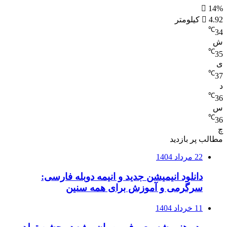
14%
4.92 کیلومتر
℃
34
ش
℃
35
ی
℃
37
د
℃
36
س
℃
36
چ
مطالب پر بازدید
22 مرداد 1404
دانلود انیمیشن جدید و انیمه دوبله فارسی:
سرگرمی و آموزش برای همه سنین
11 خرداد 1404