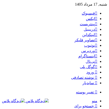
شنبه, 17 مرداد 1405
فیسبوک
ایکس
پینتریست
دریبببل
لینکداین
تصاویر فلیکر
یوتیوب
وردپرس
اینستاگرام
پی‌پال
گوگل پلی
ورود
نوشته تصادفی
سایدبار
تغییر پوسته
منو
جستجو برای