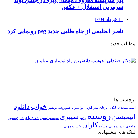
پدر هنرپیشه معروف مهمان ویژه در جشن تولد
سرمربی استقلال + عکس
11 خرداد 1404
ناصر الخلیفی از جاه طلبی جدید psg رونمایی کرد
مطالب جدید
برچسب ها
خواب
دانلود
آبسه مقعدی
بایکال
برغان
بندر انزلی
بواسیر یا هموروئید
بوشهر
روسیه
انیمیشن
سیبری
رژیم
سیستم ایمنی
شقاق یا فیشر
فیستول
کازان
مقعدی
لیزر درمانی
مسکو
کیست مویی
لینک های پیشنهادی