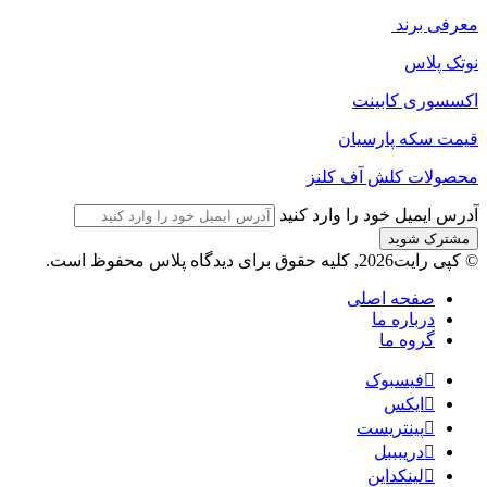
معرفی برند
نوتک پلاس
اکسسوری کابینت
قیمت سکه پارسیان
محصولات کلش آف کلنز
آدرس ایمیل خود را وارد کنید
© کپی رایت2026, کلیه حقوق برای دیدگاه پلاس محفوظ است.
صفحه اصلی
درباره ما
گروه ما
فیسبوک
ایکس
پینتریست
دریبببل
لینکداین