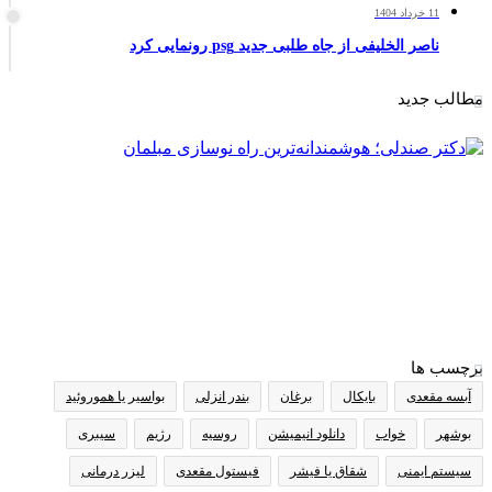
11 خرداد 1404
ناصر الخلیفی از جاه طلبی جدید psg رونمایی کرد
مطالب جدید
برچسب ها
آبسه مقعدی
بایکال
برغان
بندر انزلی
بواسیر یا هموروئید
بوشهر
خواب
دانلود انیمیشن
روسیه
رژیم
سیبری
سیستم ایمنی
شقاق یا فیشر
فیستول مقعدی
لیزر درمانی