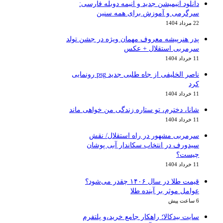
دانلود انیمیشن جدید و انیمه دوبله فارسی:
سرگرمی و آموزش برای همه سنین
22 مرداد 1404
پدر هنرپیشه معروف مهمان ویژه در جشن تولد
سرمربی استقلال + عکس
11 خرداد 1404
ناصر الخلیفی از جاه طلبی جدید psg رونمایی
کرد
11 خرداد 1404
شانا، دخترم، تو ستاره زندگی من خواهی ماند
11 خرداد 1404
سرمربی مشهور در راه استقلال/ نقش
سیدورف در انتخاب سکاندار آبی پوشان
چیست؟
11 خرداد 1404
قیمت طلا در سال ۱۴۰۶ چقدر می‌شود؟
عوامل موثر بر آینده طلا
6 ساعت پیش
سایت بیدکالا؛ راهکار جامع خرید،و پلتفرم