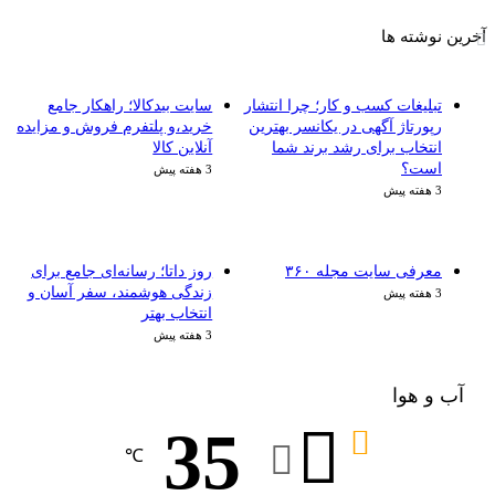
آخرین نوشته ها
تبلیغات کسب و کار؛ چرا انتشار
سایت بیدکالا؛ راهکار جامع
رپورتاژ آگهی در یکانسر بهترین
خرید،و پلتفرم فروش و مزایده
انتخاب برای رشد برند شما
آنلاین کالا
است؟
3 هفته پیش
3 هفته پیش
معرفی سایت مجله ۳۶۰
روز داتا؛ رسانه‌ای جامع برای
زندگی هوشمند، سفر آسان و
3 هفته پیش
انتخاب بهتر
3 هفته پیش
آب و هوا
35
℃