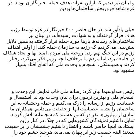
و لبنان نیز دیدیم که اولین نفرات هدف حمله، خبرنگاران بودند. در
غزه شاهد فروریختن ساختمان‌ها بودیم.
جبلی یادآور شد: در حال حاضر ۳۰۰ خبرنگار در غزه توسط رژیم
هدف قرار گرفته‌اند و به شهادت رسیده‌اند. در لبنان نیز
ساختمان‌های رسانه‌ها بار‌ها مورد حمله قرار گرفتند به همین دلایل
پیش‌بینی می‌کردیم که رژیم به سازمان حمله کند. از اولین اهداف
رژیم در این جنگ بهم زدن روحیه ملی مردم، امید آنها و ایجاد شکاف
در جامعه بود، اما مردم ما برخلاف آنچه رژیم فکر می‌کرد، رفتار
کردند و همبستگی، انسجام و وحدت ملی که اتفاق افتاد بسیار
مشهود بود.
رئیس صداوسیما بیان کرد: رسانه ملی قاب نمایش این وحدت و
انسجام ملی و بهترین تریبون برای بیان وحدت بود لذا استیصال و
عصبانیت رژیم از رسانه را درک می‌کنیم و حمله وحشیانه به این
ساختمان را نشانه عصبانیت آنها از حقیقت می‌دانیم. همکاران ما
نمادی از میلیون‌ها نفر در کشور هستند که شجاعانه تلاش کردند.
تمایل داشتیم نمایندگان کشور‌هایی که در جنگ در کنار رژیم
ایستادند، اینجا حاضر باشند و انتظار داشتیم چشمشان را بر حقیقت
نبندند؛ البته حقیقت زیر ابر پنهان نمی‌ماند، هرچند چشم خود را