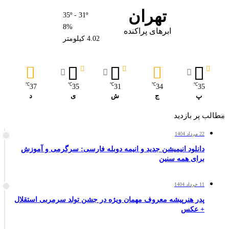
تهران
35º - 31º
8%
ابرهای پراکنده
4.02 کیلومتر
℃
℃
℃
℃
℃
37
35
31
34
35
پ
ج
ش
ی
د
مطالب پر بازدید
22 مرداد 1404
دانلود انیمیشن جدید و انیمه دوبله فارسی: سرگرمی و آموزش
برای همه سنین
11 خرداد 1404
پدر هنرپیشه معروف مهمان ویژه در جشن تولد سرمربی استقلال
+ عکس