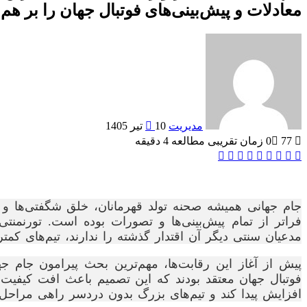
معادلات و پیش‌بینی‌های فوتبال جهان را بر هم
ارسال
به
ایمیل
مدیریت
10 تیر 1405
77
0
زمان تقریبی مطالعه 4 دقیقه
Odnoklassniki
VKontakte
Reddit
تامبلر
پینتریست
ایکس
لینکداین
پاکت
فیسبوک
فراتر از تمام پیش‌بینی‌ها و تصورات بوده است. تورنمنت
مدعیان سنتی دیگر آن اقتدار گذشته را ندارند، تیم‌های کمت
فوتبال جهان معتقد بودند که این تصمیم باعث افت کیفیت 
افزایش پیدا کند و تیم‌های بزرگ بدون دردسر راهی مراحل پای