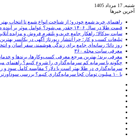
شنبه, 17 مرداد 1405
آخرین خبرها
راهنمای خرید شمع خودرو؛ از شناخت انواع شمع تا انتخاب بهتر
قیمت طلا در سال ۱۴۰۶ چقدر می‌شود؟ عوامل موثر بر آینده طلا
سایت بیدکالا؛ راهکار جامع خرید،و پلتفرم فروش و مزایده آنلاین 
تبلیغات کسب و کار؛ چرا انتشار رپورتاژ آگهی در یکانسر بهتری
روز داتا؛ رسانه‌ای جامع برای زندگی هوشمند، سفر آسان و انتخ
معرفی سایت مجله ۳۶۰
معرفی برند؛ بهترین مرجع معرفی کسب‌وکارها، برندها و خدمات
چگونه با سرمایه کم سرمایه‌گذاری را شروع کنیم؟ راهنمای مبت
سرمایه‌گذاری در طلا بهتر است یا دلار؟ مقایسه کامل سود و 
با ۱۰ میلیون تومان کجا سرمایه‌گذاری کنیم؟ بررسی سودآورترین گزینه‌ها
فیسبوک
ایکس
پینتریست
دریبببل
لینکداین
تصاویر
یوتیوب
فلیکر
وردپرس
اینستاگرام
پی‌پال