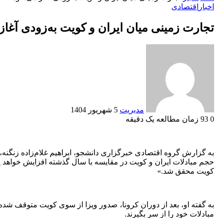
اخبار
اقتصادی
تجارت زمینی میان ایران و کویت به‌زودی آغاز
ارسال
به
ایمیل
مدیریت
5 شهریور 1404
0
93
زمان مطالعه یک دقیقه
Odnoklassniki
VKontakte
Reddit
پاکت
ایکس
تامبلر
لینکداین
فیسبوک
پینتریست
به گزارش گروه اقتصادی خبرگزاری دانشجو، ابراهیم غلام‌زاده زنگنه، 
حجم مبادلات ایران و کویت در مقایسه با سال گذشته افزایش خواهد یا
کویت محقق شد.»
به گفته او، بعد از دوران کرونا، صدور ویزا از سوی کویت متوقف شده ب
مبادلات خود را از سر بگیرند.