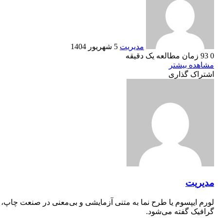
ایمیل
مدیریت
5 شهریور 1404
0
93
زمان مطالعه یک دقیقه
Odnoklassniki
VKontakte
Reddit
پاکت
ایکس
تامبلر
لینکداین
فیسبوک
پینتریست
مشاهده بیشتر
اشتراک گذاری
Odnoklassniki
VKontakte
Reddit
چاپ
پاکت
ایکس
تامبلر
اشتراک
لینکداین
فیسبوک
پینتریست
با
ایمیل
مدیریت
لورم ایپسوم یا طرح‌ نما به متنی آزمایشی و بی‌معنی در صنعت چاپ،
گرافیک گفته می‌شود.