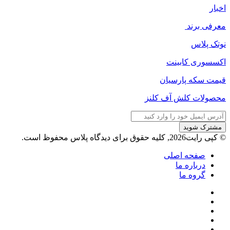
اخبار
معرفی برند
نوتک پلاس
اکسسوری کابینت
قیمت سکه پارسیان
محصولات کلش آف کلنز
آدرس
ایمیل
خود
© کپی رایت2026, کلیه حقوق برای دیدگاه پلاس محفوظ است.
را
وارد
صفحه اصلی
کنید
درباره ما
گروه ما
فیسبوک
ایکس
پینتریست
دریبببل
لینکداین