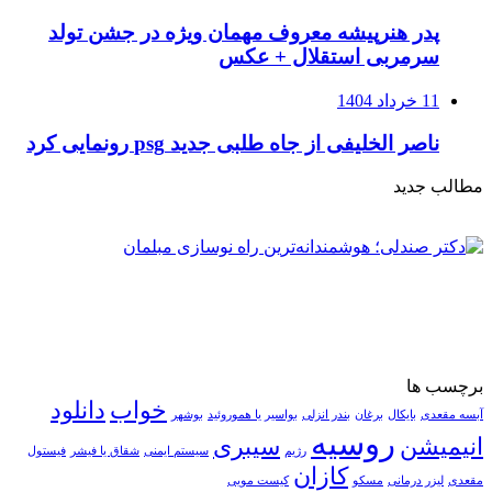
پدر هنرپیشه معروف مهمان ویژه در جشن تولد
سرمربی استقلال + عکس
11 خرداد 1404
ناصر الخلیفی از جاه طلبی جدید psg رونمایی کرد
مطالب جدید
برچسب ها
خواب
دانلود
آبسه مقعدی
بایکال
برغان
بندر انزلی
بواسیر یا هموروئید
بوشهر
روسیه
انیمیشن
سیبری
رژیم
سیستم ایمنی
شقاق یا فیشر
فیستول
کازان
مقعدی
لیزر درمانی
مسکو
کیست مویی