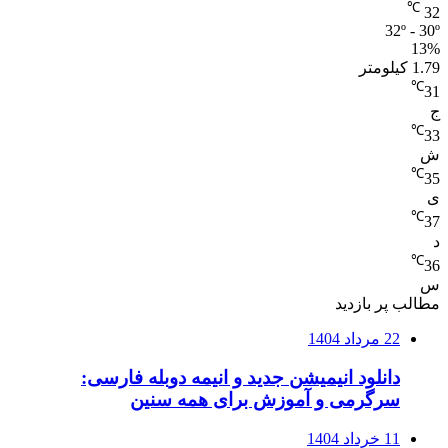
℃
32
32º - 30º
13%
1.79 کیلومتر
℃
31
ج
℃
33
ش
℃
35
ی
℃
37
د
℃
36
س
مطالب پر بازدید
22 مرداد 1404
دانلود انیمیشن جدید و انیمه دوبله فارسی:
سرگرمی و آموزش برای همه سنین
11 خرداد 1404