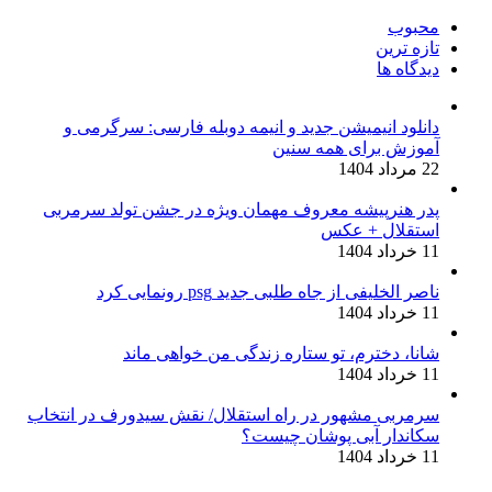
محبوب
تازه ترین
دیدگاه ها
دانلود انیمیشن جدید و انیمه دوبله فارسی: سرگرمی و
آموزش برای همه سنین
22 مرداد 1404
پدر هنرپیشه معروف مهمان ویژه در جشن تولد سرمربی
استقلال + عکس
11 خرداد 1404
ناصر الخلیفی از جاه طلبی جدید psg رونمایی کرد
11 خرداد 1404
شانا، دخترم، تو ستاره زندگی من خواهی ماند
11 خرداد 1404
سرمربی مشهور در راه استقلال/ نقش سیدورف در انتخاب
سکاندار آبی پوشان چیست؟
11 خرداد 1404