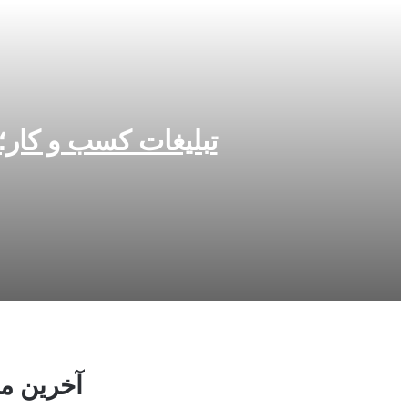
تبلیغات کسب و کار؛ 
4 هفته پیش
تبلیغات کسب و کار؛ چرا انتشار رپورتاژ آگهی در یکانسر بهت
4 هفته پیش
چگونه با سرمایه کم سرمایه‌گذاری را شروع کنیم؟ راهنمای مب
آخرین مط