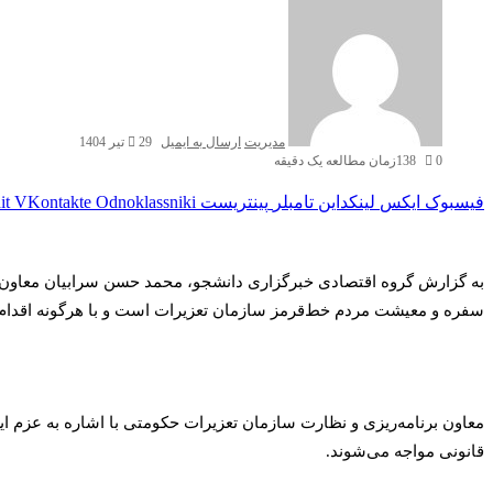
مدیریت
ارسال به ایمیل
29 تیر 1404
0
138
زمان مطالعه یک دقیقه
فیسبوک
ایکس
لینکداین
تامبلر
پینتریست
Odnoklassniki
VKontakte
it
به گزارش گروه اقتصادی خبرگزاری دانشجو، محمد حسن سرابیان معاون برن
سفره و معیشت مردم خط‌قرمز سازمان تعزیرات است و با هرگونه اقدام س
معاون برنامه‌ریزی و نظارت سازمان تعزیرات حکومتی با اشاره به عزم این 
قانونی مواجه می‌شوند.