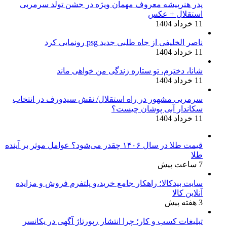
پدر هنرپیشه معروف مهمان ویژه در جشن تولد سرمربی
استقلال + عکس
11 خرداد 1404
ناصر الخلیفی از جاه طلبی جدید psg رونمایی کرد
11 خرداد 1404
شانا، دخترم، تو ستاره زندگی من خواهی ماند
11 خرداد 1404
سرمربی مشهور در راه استقلال/ نقش سیدورف در انتخاب
سکاندار آبی پوشان چیست؟
11 خرداد 1404
قیمت طلا در سال ۱۴۰۶ چقدر می‌شود؟ عوامل موثر بر آینده
طلا
7 ساعت پیش
سایت بیدکالا؛ راهکار جامع خرید،و پلتفرم فروش و مزایده
آنلاین کالا
3 هفته پیش
تبلیغات کسب و کار؛ چرا انتشار رپورتاژ آگهی در یکانسر