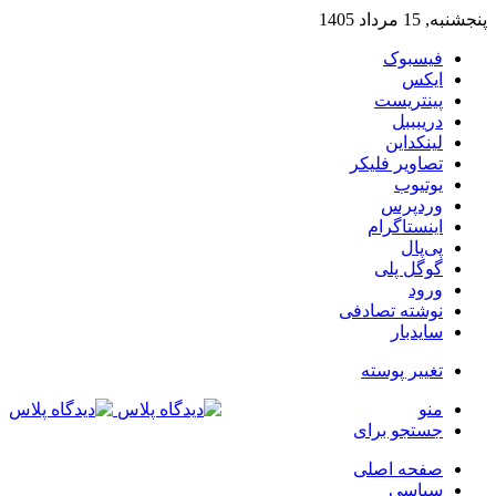
پنجشنبه, 15 مرداد 1405
فیسبوک
ایکس
پینتریست
دریبببل
لینکداین
تصاویر فلیکر
یوتیوب
وردپرس
اینستاگرام
پی‌پال
گوگل پلی
ورود
نوشته تصادفی
سایدبار
تغییر پوسته
منو
جستجو برای
صفحه اصلی
سیاسی