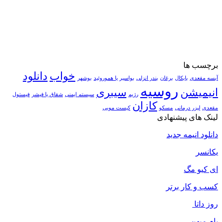
برچسب ها
خواب
دانلود
آبسه مقعدی
بایکال
برغان
بندر انزلی
بواسیر یا هموروئید
بوشهر
روسیه
انیمیشن
سیبری
رژیم
سیستم ایمنی
شقاق یا فیشر
فیستول
کازان
مقعدی
لیزر درمانی
مسکو
کیست مویی
لینک های پیشنهادی
دانلود انیمه جدید
یکانسر
ای کیو مگ
کسب و کار برتر
روز داتا
بام میهن