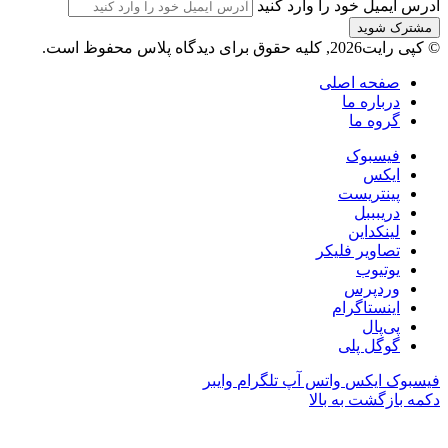
آدرس ایمیل خود را وارد کنید
© کپی رایت2026, کلیه حقوق برای دیدگاه پلاس محفوظ است.
صفحه اصلی
درباره ما
گروه ما
فیسبوک
ایکس
پینتریست
دریبببل
لینکداین
تصاویر فلیکر
یوتیوب
وردپرس
اینستاگرام
پی‌پال
گوگل پلی
فیسبوک
ایکس
واتس آپ
تلگرام
وایبر
دکمه بازگشت به بالا