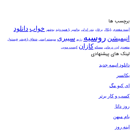
برچسب ها
خواب
دانلود
آبسه مقعدی
بایکال
برغان
بندر انزلی
بواسیر یا هموروئید
بوشهر
روسیه
انیمیشن
سیبری
رژیم
سیستم ایمنی
شقاق یا فیشر
فیستول
کازان
مقعدی
لیزر درمانی
مسکو
کیست مویی
لینک های پیشنهادی
دانلود انیمه جدید
یکانسر
ای کیو مگ
کسب و کار برتر
روز داتا
بام میهن
اینه روز