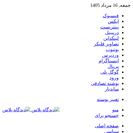
جمعه, 16 مرداد 1405
فیسبوک
ایکس
پینتریست
دریبببل
لینکداین
تصاویر فلیکر
یوتیوب
وردپرس
اینستاگرام
پی‌پال
گوگل پلی
ورود
نوشته تصادفی
سایدبار
تغییر پوسته
منو
جستجو برای
صفحه اصلی
سیاسی