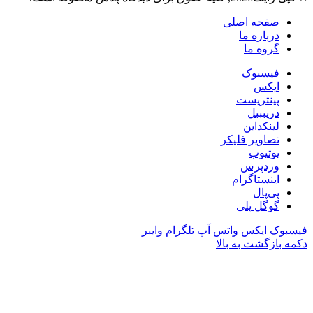
صفحه اصلی
درباره ما
گروه ما
فیسبوک
ایکس
پینتریست
دریبببل
لینکداین
تصاویر فلیکر
یوتیوب
وردپرس
اینستاگرام
پی‌پال
گوگل پلی
فیسبوک
ایکس
واتس آپ
تلگرام
وایبر
دکمه بازگشت به بالا