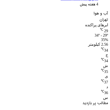
4 هفته پیش
آب و هوا
تهران
ابرهای پراکنده
℃
29
34º - 29º
35%
2.56 کیلومتر
℃
34
ج
℃
34
ش
℃
35
ی
℃
37
د
℃
36
س
مطالب پر بازدید