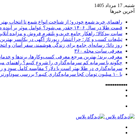
شنبه, 17 مرداد 1405
آخرین خبرها
راهنمای خرید شمع خودرو؛ از شناخت انواع شمع تا انتخاب بهتر
قیمت طلا در سال ۱۴۰۶ چقدر می‌شود؟ عوامل موثر بر آینده طلا
سایت بیدکالا؛ راهکار جامع خرید،و پلتفرم فروش و مزایده آنلاین 
تبلیغات کسب و کار؛ چرا انتشار رپورتاژ آگهی در یکانسر بهتری
روز داتا؛ رسانه‌ای جامع برای زندگی هوشمند، سفر آسان و انتخ
معرفی سایت مجله ۳۶۰
معرفی برند؛ بهترین مرجع معرفی کسب‌وکارها، برندها و خدمات
چگونه با سرمایه کم سرمایه‌گذاری را شروع کنیم؟ راهنمای مبت
سرمایه‌گذاری در طلا بهتر است یا دلار؟ مقایسه کامل سود و 
با ۱۰ میلیون تومان کجا سرمایه‌گذاری کنیم؟ بررسی سودآورترین گزینه‌ها
ایکس
فیسبوک
دریبببل
پینتریست
تصاویر
لینکداین
یوتیوب
پی‌پال
گوگل
ورود
وردپرس
اینستاگرام
نوشته
فلیکر
پلی
سایدبار
تصادفی
تغییر
پوسته
منو
جستجو