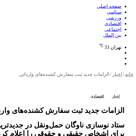
برای
صفحه اصلی
سیاسی
ورزشی
اقتصادی
اجتماعی
بین الملل
℃
تهران
33
نوشته
تغییر
تصادفی
جستجو
پوسته
برای
خانه
/
اخبار
/
الزامات جدید ثبت سفارش کشنده‌های وارداتی
اخبار
اقتصادی
الزامات جدید ثبت سفارش کشنده‌های وارد
ستاد نوسازی ناوگان حمل‌ونقل در جدیدترین
برای اشخاص حقیقی و حقوقی را اعلام کر