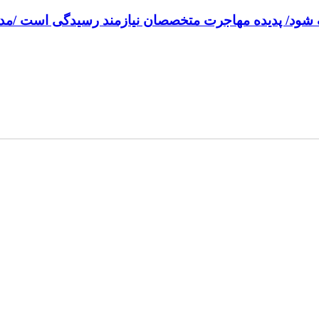
ریف شود/ پدیده مهاجرت متخصصان نیازمند رسیدگی است /مد