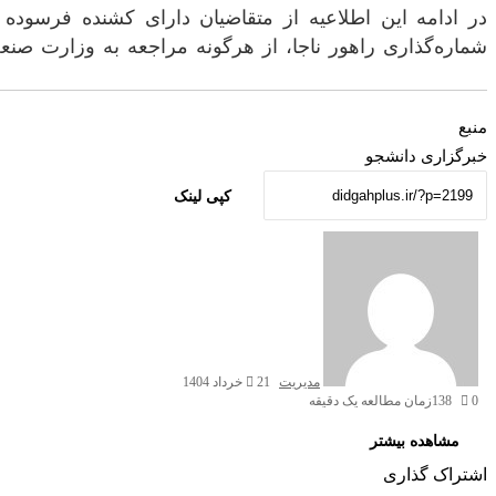
در ادامه این اطلاعیه از متقاضیان دارای کشنده فرسوده
شماره‌گذاری راهور ناجا، از هرگونه مراجعه به وزارت صن
منبع
خبرگزاری دانشجو
کپی لینک
ارسال
به
ایمیل
مدیریت
21 خرداد 1404
0
138
زمان مطالعه یک دقیقه
Odnoklassniki
VKontakte
Reddit
پاکت
ایکس
تامبلر
لینکداین
فیسبوک
پینتریست
مشاهده بیشتر
اشتراک گذاری
Odnoklassniki
VKontakte
Reddit
چاپ
پاکت
ایکس
تامبلر
اشتراک
لینکداین
فیسبوک
پینتریست