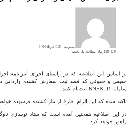
ارسال
به
ایمیل
مدیریت
21 خرداد 1404
0
138
زمان مطالعه یک دقیقه
Odnoklassniki
VKontakte
Reddit
پاکت
ایکس
تامبلر
لینکداین
فیسبوک
پینتریست
سامانه NNHK.IR ثبت‌نام کنند.
تاکید شده که این الزام، فارغ از تناژ کشنده فرسوده خواه
در این اطلاعیه همچنین آمده است که ستاد نوسازی ناوگ
راهور خواهد کرد.