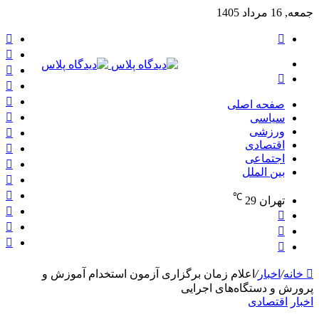
جمعه, 16 مرداد 1405
تغییر
ف
پوسته
ا
منو
پی
جستجو
در
برای
لی
صفحه اصلی
تص
سیاسی
فل
یو
ورزشی
اقتصادی
و
اجتماعی
ای
بین الملل
پی
گ
℃
تهران
29
پل
ور
نوشته
نو
تصادفی
تغییر
تص
سا
پوسته
جستجو
برای
خانه
/
اخبار
/
اعلام زمان برگزاری آزمون استخدام آموزش و
پرورش و دستگاه‌های اجرایی
اخبار
اقتصادی