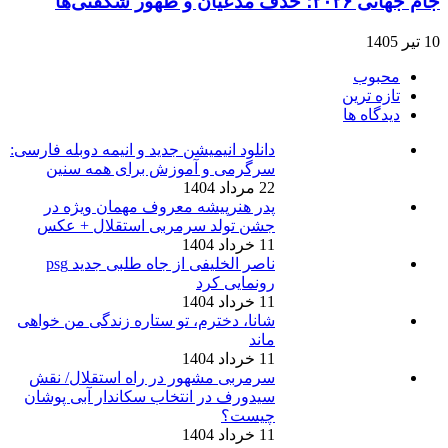
جام جهانی ۲۰۲۶؛ حذف مدعیان و ظهور شگفتی‌ها
10 تیر 1405
محبوب
تازه ترین
دیدگاه ها
دانلود انیمیشن جدید و انیمه دوبله فارسی:
سرگرمی و آموزش برای همه سنین
22 مرداد 1404
پدر هنرپیشه معروف مهمان ویژه در
جشن تولد سرمربی استقلال + عکس
11 خرداد 1404
ناصر الخلیفی از جاه طلبی جدید psg
رونمایی کرد
11 خرداد 1404
شانا، دخترم، تو ستاره زندگی من خواهی
ماند
11 خرداد 1404
سرمربی مشهور در راه استقلال/ نقش
سیدورف در انتخاب سکاندار آبی پوشان
چیست؟
11 خرداد 1404