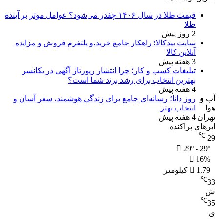
قیمت طلا در سال ۱۴۰۶ چقدر می‌شود؟ عوامل موثر بر آینده
طلا
2 روز پیش
سایت بیدکالا؛ راهکار جامع خرید،و پلتفرم فروش و مزایده
آنلاین کالا
3 هفته پیش
تبلیغات کسب و کار؛ چرا انتشار رپورتاژ آگهی در یکانسر
بهترین انتخاب برای رشد برند شما است؟
4 هفته پیش
آب و
روز داتا؛ رسانه‌ای جامع برای زندگی هوشمند، سفر آسان و
هوا
انتخاب بهتر
تهران
4 هفته پیش
ابرهای پراکنده
℃
29
29º - 29º
16%
1.79 کیلومتر
℃
33
ش
℃
35
ی