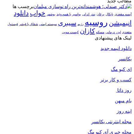
مطالب جدید
برچسب ها
خواب
دانلود
آبسه مقعدی
بایکال
برغان
بندر انزلی
بواسیر یا هموروئید
بوشهر
روسیه
انیمیشن
سیبری
رژیم
سیستم ایمنی
شقاق یا فیشر
فیستول
کازان
مقعدی
لیزر درمانی
مسکو
کیست مویی
لینک های پیشنهادی
دانلود انیمه جدید
یکانسر
ای کیو مگ
کسب و کار برتر
روز داتا
بام میهن
اینه روز
مجله اینترنتی یکانسر
مجله خبری آی کیو مگ