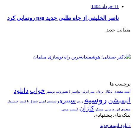
11 خرداد 1404
ناصر الخلیفی از جاه طلبی جدید psg رونمایی کرد
مطالب جدید
برچسب ها
خواب
دانلود
آبسه مقعدی
بایکال
برغان
بندر انزلی
بواسیر یا هموروئید
بوشهر
روسیه
انیمیشن
سیبری
رژیم
سیستم ایمنی
شقاق یا فیشر
فیستول
کازان
مقعدی
لیزر درمانی
مسکو
کیست مویی
لینک های پیشنهادی
دانلود انیمه جدید