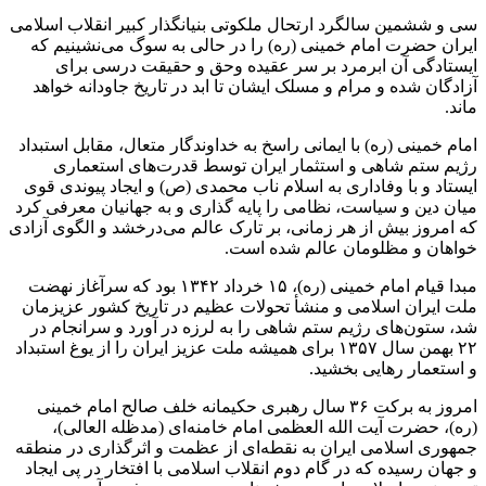
سی و ششمین سالگرد ارتحال ملکوتی بنیانگذار کبیر انقلاب اسلامی
ایران حضرت امام خمینی (ره) را در حالی به سوگ می‌نشینیم که
ایستادگی آن ابرمرد بر سر عقیده وحق و حقیقت درسی برای
آزادگان شده و مرام و مسلک ایشان تا ابد در تاریخ جاودانه خواهد
ماند.
امام خمینی (ره) با ایمانی راسخ به خداوندگار متعال، مقابل استبداد
رژیم ستم شاهی و استثمار ایران توسط قدرت‌های استعماری
ایستاد و با وفاداری به اسلام ناب محمدی (ص) و ایجاد پیوندی قوی
میان دین و سیاست، نظامی را پایه گذاری و به جهانیان معرفی کرد
که امروز بیش از هر زمانی، بر تارک عالم می‌درخشد و الگوی آزادی
خواهان و مظلومان عالم شده است.
مبدا قیام امام خمینی (ره)، ۱۵ خرداد ۱۳۴۲ بود که سرآغاز نهضت
ملت ایران اسلامی و منشأ تحولات عظیم در تاریخ کشور عزیزمان
شد، ستون‌های رژیم ستم شاهی را به لرزه در آورد و سرانجام در
۲۲ بهمن سال ۱۳۵۷ برای همیشه ملت عزیز ایران را از یوغ استبداد
و استعمار رهایی بخشید.
امروز به برکت ۳۶ سال رهبری حکیمانه خلف صالح امام خمینی
(ره)، حضرت آیت الله العظمی امام خامنه‌ای (مدظله العالی)،
جمهوری اسلامی ایران به نقطه‌ای از عظمت و اثرگذاری در منطقه
و جهان رسیده که در گام دوم انقلاب اسلامی با افتخار در پی ایجاد