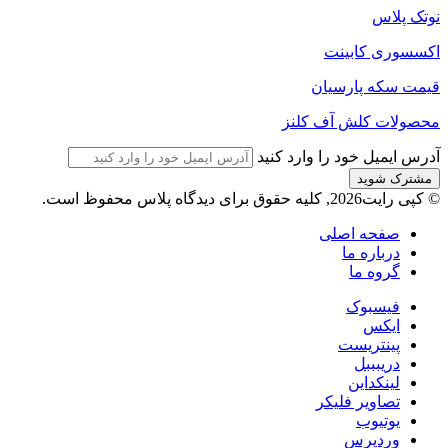
نوتک پلاس
اکسسوری کابینت
قیمت سکه پارسیان
محصولات کلش آف کلنز
آدرس ایمیل خود را وارد کنید
© کپی رایت2026, کلیه حقوق برای دیدگاه پلاس محفوظ است.
صفحه اصلی
درباره ما
گروه ما
فیسبوک
ایکس
پینتریست
دریبببل
لینکداین
تصاویر فلیکر
یوتیوب
وردپرس