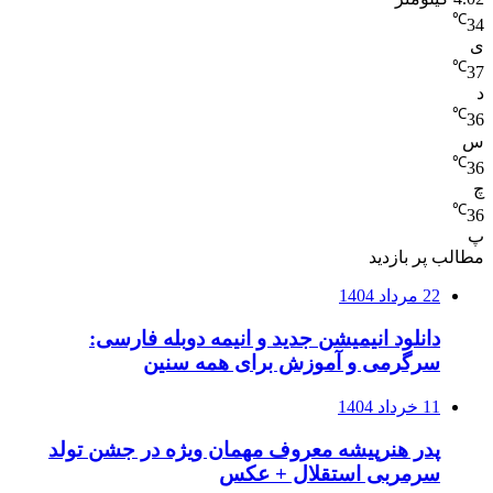
℃
34
ی
℃
37
د
℃
36
س
℃
36
چ
℃
36
پ
مطالب پر بازدید
22 مرداد 1404
دانلود انیمیشن جدید و انیمه دوبله فارسی:
سرگرمی و آموزش برای همه سنین
11 خرداد 1404
پدر هنرپیشه معروف مهمان ویژه در جشن تولد
سرمربی استقلال + عکس