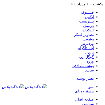
یکشنبه, 18 مرداد 1405
فیسبوک
ایکس
پینتریست
دریبببل
لینکداین
تصاویر فلیکر
یوتیوب
وردپرس
اینستاگرام
پی‌پال
گوگل پلی
ورود
نوشته تصادفی
سایدبار
تغییر پوسته
منو
جستجو برای
صفحه اصلی
سیاسی