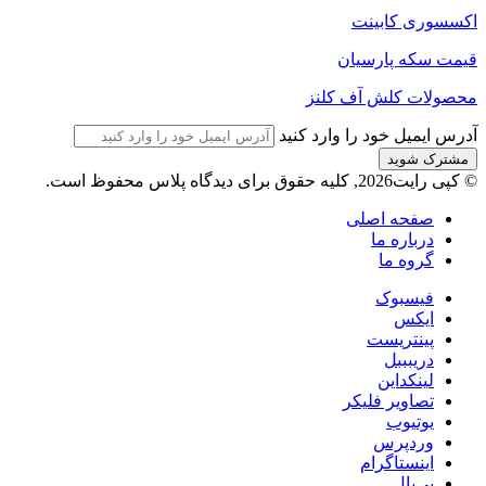
اکسسوری کابینت
قیمت سکه پارسیان
محصولات کلش آف کلنز
آدرس ایمیل خود را وارد کنید
© کپی رایت2026, کلیه حقوق برای دیدگاه پلاس محفوظ است.
صفحه اصلی
درباره ما
گروه ما
فیسبوک
ایکس
پینتریست
دریبببل
لینکداین
تصاویر فلیکر
یوتیوب
وردپرس
اینستاگرام
پی‌پال