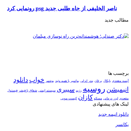
ناصر الخلیفی از جاه طلبی جدید psg رونمایی کرد
مطالب جدید
برچسب ها
خواب
دانلود
آبسه مقعدی
بایکال
برغان
بندر انزلی
بواسیر یا هموروئید
بوشهر
روسیه
انیمیشن
سیبری
رژیم
سیستم ایمنی
شقاق یا فیشر
فیستول
کازان
مقعدی
لیزر درمانی
مسکو
کیست مویی
لینک های پیشنهادی
دانلود انیمه جدید
یکانسر