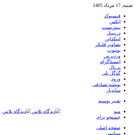
شنبه, 17 مرداد 1405
فیسبوک
ایکس
پینتریست
دریبببل
لینکداین
تصاویر فلیکر
یوتیوب
وردپرس
اینستاگرام
پی‌پال
گوگل پلی
ورود
نوشته تصادفی
سایدبار
تغییر پوسته
منو
جستجو برای
صفحه اصلی
سیاسی