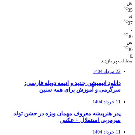
ش
℃
35
ی
℃
37
د
℃
36
س
℃
36
چ
مطالب پر بازدید
22 مرداد 1404
دانلود انیمیشن جدید و انیمه دوبله فارسی:
سرگرمی و آموزش برای همه سنین
11 خرداد 1404
پدر هنرپیشه معروف مهمان ویژه در جشن تولد
سرمربی استقلال + عکس
11 خرداد 1404