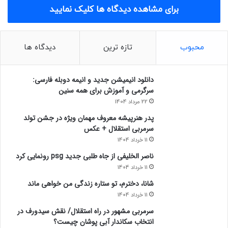
در ادامه این نشست مرادی در برابر سوالی پیرامون
برای مشاهده دیدگاه ها کلیک نمایید
فضای نمایشگاه و موضوعات پنل‌ها پاسخ داد: محور
اصلی کنفرانس پیش رو تمرکز بر محتوای علمی است
و انتظار می‌رود نمایشگاه نیز با حضور گسترده
محبوب
تازه ترین
دیدگاه ها
شرکت‌ها پربارتر شود.
درباره چالش‌های توزیع در صنعت پخش نیز رئیس هیئت
دانلود انیمیشن جدید و انیمه دوبله فارسی:
مدیره انجمن ملی صنعت پخش ایران گفت: بزرگ‌ترین
سرگرمی و آموزش برای همه سنین
مشکل حال حاضر، عدم شناخت کافی از صنعت پخش
22 مرداد 1404
است. این صنعت در کل زنجیره ارزش نقش دارد و
پدر هنرپیشه معروف مهمان ویژه در جشن تولد
گرانی برخی کالا‌ها به دلیل نبود زنجیره مناسب است.
سرمربی استقلال + عکس
11 خرداد 1404
شعار امسال ما هم‌افزایی برای نشر دانش و همکاری
بین نهاد‌ها است.
ناصر الخلیفی از جاه طلبی جدید psg رونمایی کرد
11 خرداد 1404
شیروانی نیز درباره هوشمندسازی زنجیره صنعت پخش
شانا، دخترم، تو ستاره زندگی من خواهی ماند
کشور افزود: انجمن ملی صنعت پخش ایران با ۲۷۰۰
11 خرداد 1404
عضو، ۱۲۰ هزار نیروی مستقیم و ۴ میلیون مترمربع
سرمربی مشهور در راه استقلال/ نقش سیدورف در
انبار، نقشی کلیدی دارد. امسال فضایی برای
انتخاب سکاندار آبی پوشان چیست؟