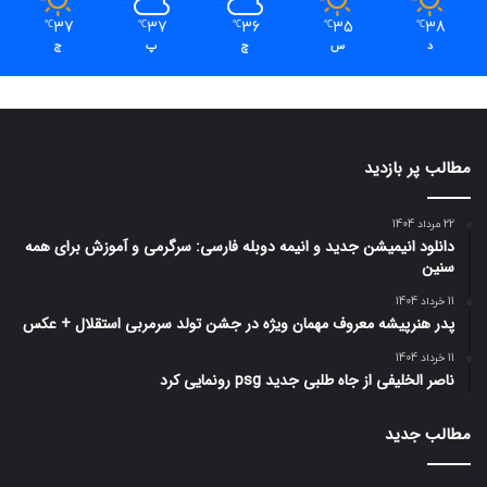
37
37
36
35
38
℃
℃
℃
℃
℃
د
س
چ
پ
ج
مطالب پر بازدید
22 مرداد 1404
دانلود انیمیشن جدید و انیمه دوبله فارسی: سرگرمی و آموزش برای همه
سنین
11 خرداد 1404
پدر هنرپیشه معروف مهمان ویژه در جشن تولد سرمربی استقلال + عکس
11 خرداد 1404
ناصر الخلیفی از جاه طلبی جدید psg رونمایی کرد
مطالب جدید