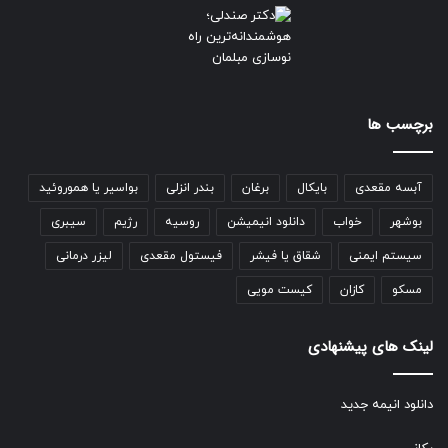
برچسب ها
آبسه مقعدی
بایکال
برغان
بندر انزلی
بواسیر یا هموروئید
بوشهر
خواب
دانلود انیمیشن
روسیه
رژیم
سیبری
سیستم ایمنی
شقاق یا فیشر
فیستول مقعدی
لیزر درمانی
مسکو
کازان
کیست مویی
لینک های پیشنهادی
دانلود انیمه جدید