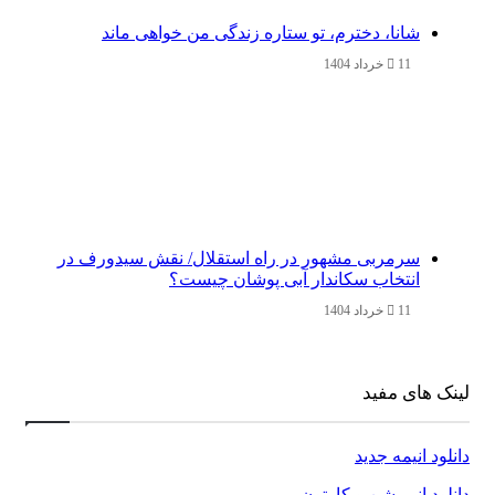
شانا، دخترم، تو ستاره زندگی من خواهی ماند
11 خرداد 1404
سرمربی مشهور در راه استقلال/ نقش سیدورف در
انتخاب سکاندار آبی پوشان چیست؟
11 خرداد 1404
های مفید
 انیمه جدید
د انیمیشن و کارتون