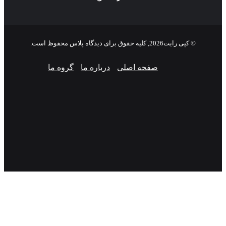
© کپی رایت2026, کلیه حقوق برای دیدگاه پلاس محفوظ است.
صفحه اصلی
درباره ما
گروه ما
فیسبوک
ایکس
پینتریست
دریبببل
لینکداین
تصاویر
یوتیوب
وردپرس
فلیکر
اینستاگرام
پی‌پال
گوگل
پلی