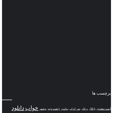
 ها
خواب
دانلود
ی
بایکال
برغان
بندر انزلی
بواسیر یا هموروئید
بوشهر