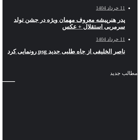
داد 1404
در هنرپیشه معروف مهمان ویژه در جشن تولد
رمربی استقلال + عکس
داد 1404
صر الخلیفی از جاه طلبی جدید psg رونمایی کرد
جدید