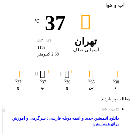
آب و هوا
37
℃
تهران
38º - 34º
11%
آسمانی صاف
2.68 کیلومتر
℃
℃
℃
℃
℃
37
37
36
35
38
د
س
چ
پ
ج
مطالب پر بازدید
22 مرداد 1404
دانلود انیمیشن جدید و انیمه دوبله فارسی: سرگرمی و آموزش
برای همه سنین