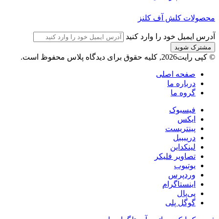
محصولات کلش آف کلنز
آدرس ایمیل خود را وارد کنید
© کپی رایت2026, کلیه حقوق برای دیدگاه پلاس محفوظ است.
صفحه اصلی
درباره ما
گروه ما
فیسبوک
ایکس
پینتریست
دریبببل
لینکداین
تصاویر فلیکر
یوتیوب
وردپرس
اینستاگرام
پی‌پال
گوگل پلی