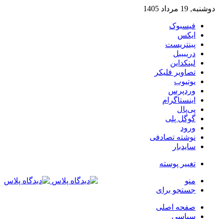
دوشنبه, 19 مرداد 1405
فیسبوک
ایکس
پینتریست
دریبببل
لینکداین
تصاویر فلیکر
یوتیوب
وردپرس
اینستاگرام
پی‌پال
گوگل پلی
ورود
نوشته تصادفی
سایدبار
تغییر پوسته
منو
جستجو برای
صفحه اصلی
سیاسی