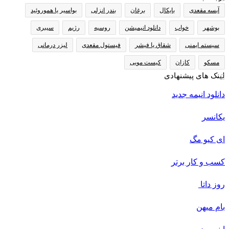
آبسه مقعدی
بایکال
برغان
بندر انزلی
بواسیر یا هموروئید
بوشهر
خواب
دانلود انیمیشن
روسیه
رژیم
سیبری
سیستم ایمنی
شقاق یا فیشر
فیستول مقعدی
لیزر درمانی
مسکو
کازان
کیست مویی
لینک های پیشنهادی
دانلود انیمه جدید
یکانسر
ای کیو مگ
کسب و کار برتر
روز داتا
بام میهن