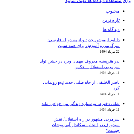
برای مشاهده دیدگاه ها کلیک نمایید
محبوب
تازه ترین
دیدگاه ها
دانلود انیمیشن جدید و انیمه دوبله فارسی:
سرگرمی و آموزش برای همه سنین
22 مرداد 1404
پدر هنرپیشه معروف مهمان ویژه در جشن تولد
سرمربی استقلال + عکس
11 خرداد 1404
ناصر الخلیفی از جاه طلبی جدید psg رونمایی
کرد
11 خرداد 1404
شانا، دخترم، تو ستاره زندگی من خواهی ماند
11 خرداد 1404
سرمربی مشهور در راه استقلال/ نقش
سیدورف در انتخاب سکاندار آبی پوشان
چیست؟